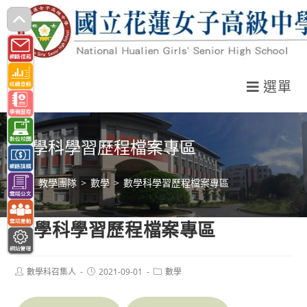
跳
轉
至
主
選單
要
內
容
數學科學習歷程檔案專區
>
教學團隊
>
數學
>
數學科學習歷程檔案專區
數學科學習歷程檔案專區
Post
Post
Post
數學科召集人
2021-09-01
數學
author:
published:
category: