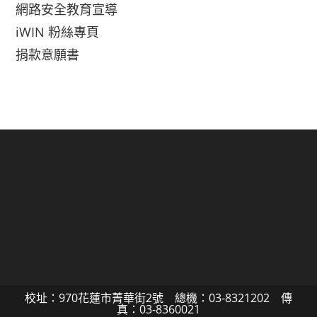
網路安全教育宣導
iWIN 粉絲專頁
捐款意願書
校址：970花蓮市菁華街2號 總機：03-8321202 傳
真：03-8360021