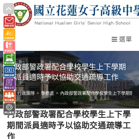
跳
轉
至
主
選單
要
內
容
內政部警政署配合學校學生上下學期
間派員適時予以協助交通疏導工作
>
行政團隊
>
學務處
>
內政部警政署配合學校學生上下學期間派
內政部警政署配合學校學生上下學
期間派員適時予以協助交通疏導工
作