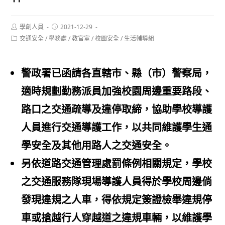
Post
Post
學創人員
2021-12-29
author:
published:
Post
交通安全
/
學務處
/
教官室
/
校園安全
/
生活輔導組
category:
警政署已函請各直轄市、縣（市）警察局，
適時規劃勤務派員加強校園周邊重要路段、
路口之交通疏導及違停取締，協助學校導護
人員進行交通導護工作，以共同維護學生通
學安全及其他用路人之交通安全。
另依道路交通管理處罰條例相關規定，學校
之交通服務隊現場導護人員得於學校周邊倘
發現違規之人車，得依規定簽證檢舉違規停
車或搶越行人穿越道之違規車輛，以維護學