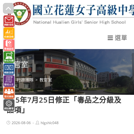
跳
轉
至
主
選單
要
內
容
教官室
>
行政團隊
>
教官室
115年7月25日修正「毒品之分級及
品項」
Post
Post
2026-08-06
hlgshlc048
published:
author: