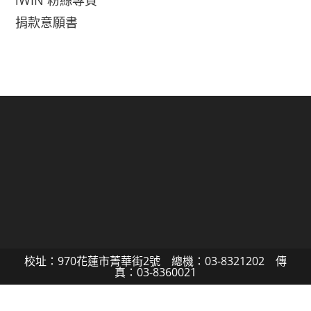
iWIN 粉絲專頁
捐款意願書
校址：970花蓮市菁華街2號 總機：03-8321202 傳
真：03-8360021