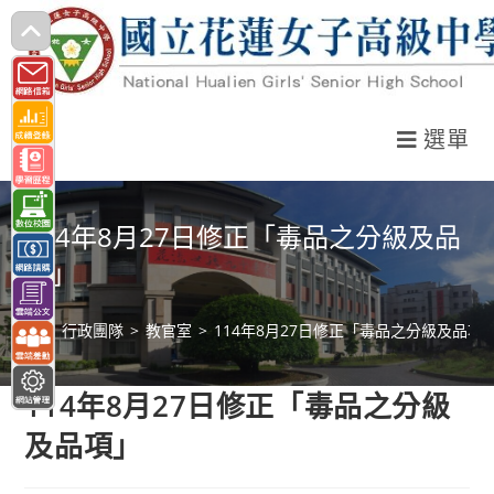
跳
轉
至
主
選單
要
內
容
114年8月27日修正「毒品之分級及品
項」
>
行政團隊
>
教官室
>
114年8月27日修正「毒品之分級及品項
114年8月27日修正「毒品之分級
及品項」