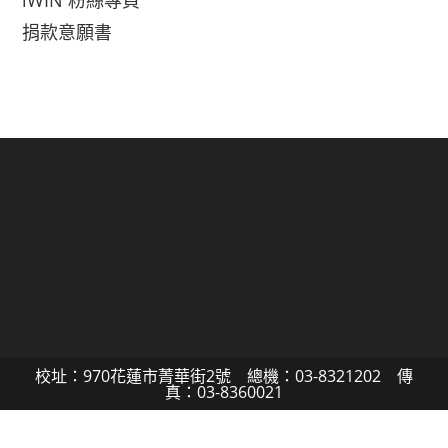
iWIN 粉絲專頁
捐款意願書
校址：970花蓮市菁華街2號 總機：03-8321202 傳
真：03-8360021