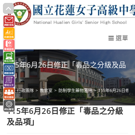
跳
轉
至
主
選單
要
內
容
115年6月26日修正「毒品之分級及品
項」
>
行政團隊
>
教官室
>
防制學生藥物濫用
>
115年6月26日
115年6月26日修正「毒品之分級
及品項」