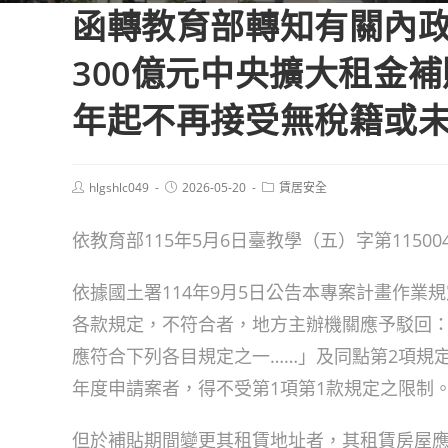
函轉教育部轉知有關內
300億元中央擴大租金
年起不再接受無稅籍或
Post
Post
Post
hlgshlc049
2026-05-20
賃居安全
author:
published:
category:
依教育部115年5月6日臺教學（五）字第115004
依據國土署114年9月5日公告本專案計畫作業
各款規定，不符合者，地方主辦機關應予駁回
應符合下列各目規定之一……」及同點第2項規定
年度申請案者，得不受第1項第1款規定之限制
但於補貼期間變更其租賃地址者，其租賃房屋應