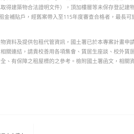
已取得建築物合法證明文件），頂加樓層等未保存登記建
畫租金補貼戶，經舊案帶入至115年度審查合格者，最長可
建物資料及提供包租代管資訊，國土署已於本專案計畫申
use300e/）建置相關連結，請貴校善用各項集會、賃居生座談、校
安全、有保障之租屋標的之參考。檢附國土署函文，相關