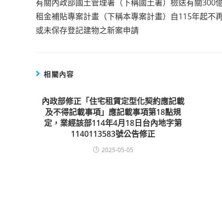
有關內政部國土管理署（下稱國土署）檢送有關300
more
租金補貼專案計畫（下稱本專案計畫）自115年起不
或未保存登記建物之新案申請
articles
相關內容
內政部修正「住宅租賃定型化契約應記載
及不得記載事項」應記載事項第18點規
定，業經該部114年4月18日台內地字第
1140113583號公告修正
2025-05-05