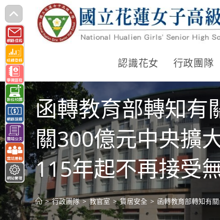
跳
轉
至
主
認識花女
行政團隊
要
內
函轉教育部轉知有
容
關300億元中央
115年起不再接受
>
行政團隊
>
教官室
>
賃居安全
>
函轉教育部轉知有關