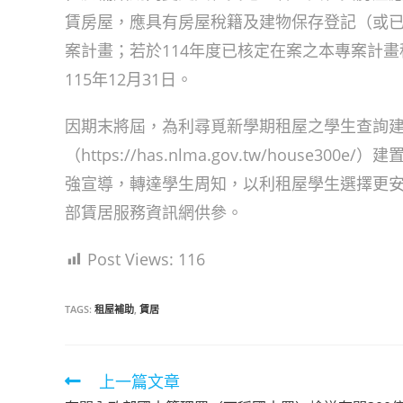
賃房屋，應具有房屋稅籍及建物保存登記（或
案計畫；若於114年度已核定在案之本專案計
115年12月31日。
因期末將屆，為利尋覓新學期租屋之學生查詢
（https://has.nlma.gov.tw/ho
強宣導，轉達學生周知，以利租屋學生選擇更
部賃居服務資訊網供參。
Post Views:
116
TAGS:
租屋補助
,
賃居
上一篇文章
Read