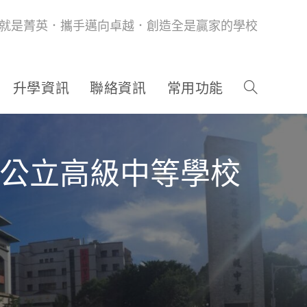
就是菁英．攜手邁向卓越．創造全是贏家的學校
升學資訊
聯絡資訊
常用功能
度公立高級中等學校