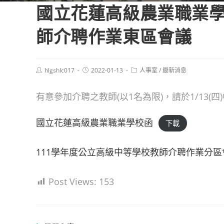
國立花蓮高級農業職業學
師介聘作業東區會議
Post
Post
Post
hlgshlc017
2022-01-13
人事室
/
最新消息
author:
published:
category:
有意參加介聘之教師(以1名為限)，請於1/13(四
國立花蓮高級農業職業學校函
下載
111學年度公立高級中等學校教師介聘作業分
Post Views:
153