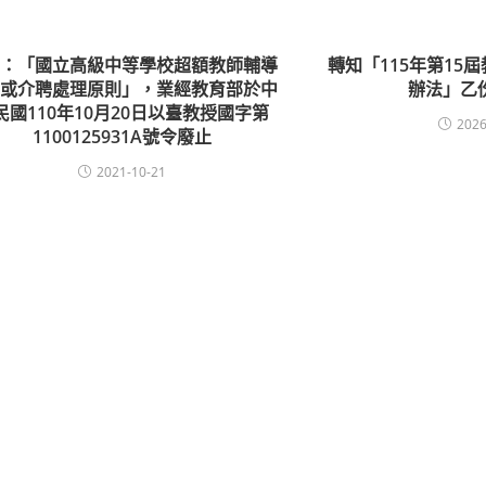
知：「國立高級中等學校超額教師輔導
轉知「115年第15
調或介聘處理原則」，業經教育部於中
辦法」乙份
民國110年10月20日以臺教授國字第
2026
1100125931A號令廢止
2021-10-21