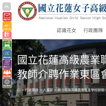
跳
轉
至
主
認識花女
行政團隊
要
內
容
國立花蓮高級農業
教師介聘作業東區
>
行政團隊
>
人事室
>
國立花蓮高級農業職業學校辦理1