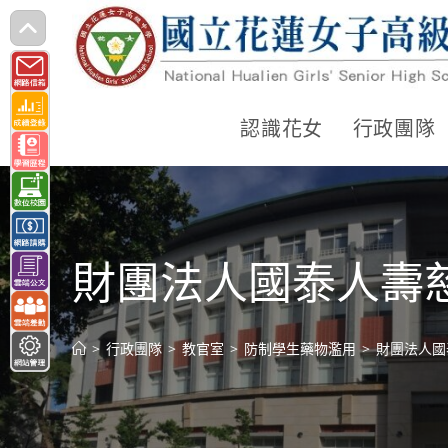
跳
轉
至
主
認識花女
行政團隊
要
內
容
財團法人國泰人壽
>
行政團隊
>
教官室
>
防制學生藥物濫用
>
財團法人國