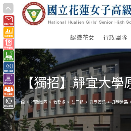
跳
轉
至
主
認識花女
行政團隊
要
內
容
【獨招】靜宜大學原
>
行政團隊
>
教務處
>
註冊組
>
升學資訊
>
升學進路