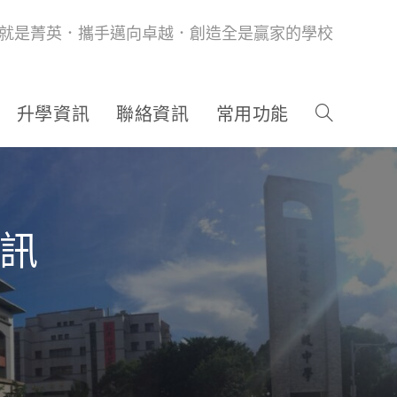
就是菁英．攜手邁向卓越．創造全是贏家的學校
升學資訊
聯絡資訊
常用功能
資訊