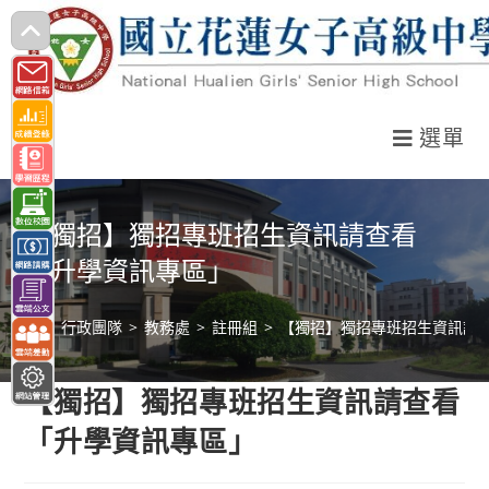
跳
轉
至
主
選單
要
內
容
【獨招】獨招專班招生資訊請查看
「升學資訊專區」
>
行政團隊
>
教務處
>
註冊組
>
【獨招】獨招專班招生資訊請
【獨招】獨招專班招生資訊請查看
「升學資訊專區」