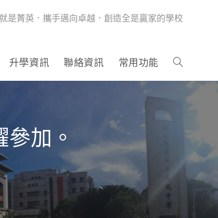
就是菁英．攜手邁向卓越．創造全是贏家的學校
升學資訊
聯絡資訊
常用功能
踴躍參加。