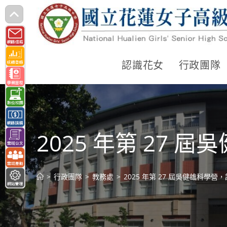
跳
轉
至
主
認識花女
行政團隊
要
內
容
2025 年第 27
>
行政團隊
>
教務處
>
2025 年第 27 屆吳健雄科學