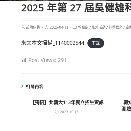
2025 年第 27 屆吳
Post
Post
Post
設備組員
2025-04-11
教務處
/
校外活動
/
科學教育
/
設
author:
published:
category:
來文本文掃描_1140002544
下載
Post Views:
291
相關內容
【獨招】北藝大113年獨立招生資訊
轉
測
2023-10-16