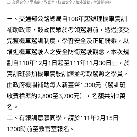
Post
交通安全
/
學務處
/
教官室
/
校園安全
/
校外活動
/
生活輔導組
category:
ㄧ、交通部公路總局自108年起辦理機車駕訓
補助政策，鼓勵民眾於考領駕照前，透過接受
完整機車駕訓制度，學習安全及正確騎乘，以
增進機車駕駛人之安全防衛駕駛觀念。本次規
劃自110年12月1日起至111年11月30日止，於
駕訓班參加機車駕駛訓練並考取駕照之學員，
由政府機關補助每人新臺幣1,300元（駕訓班
收費標準約2,800至3,700元），名額共計2萬
名。
二、有報訓意願同學，請於111年2月15日
1200時前至教官室報名。