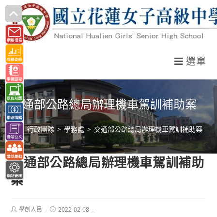
跳
轉
至
主
選單
要
內
容
交通部公路總局辦理機車駕訓補助案
>
行政團隊
>
學務處
>
交通部公路總局辦理機車駕訓補助案
交通部公路總局辦理機車駕訓補助
案
Post
Post
學創人員
2022-02-08
author:
published: