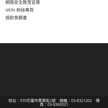
網路安全教育宣導
iWIN 粉絲專頁
捐款意願書
校址：970花蓮市菁華街2號 總機：03-8321202 傳
真：03-8360021