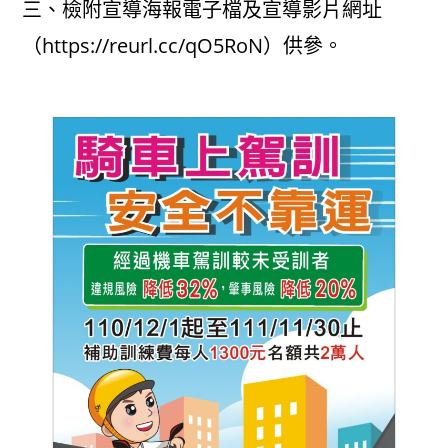
三、檢附宣導海報電子檔及宣導影片網址
（https://reurl.cc/qO5RoN）供參。