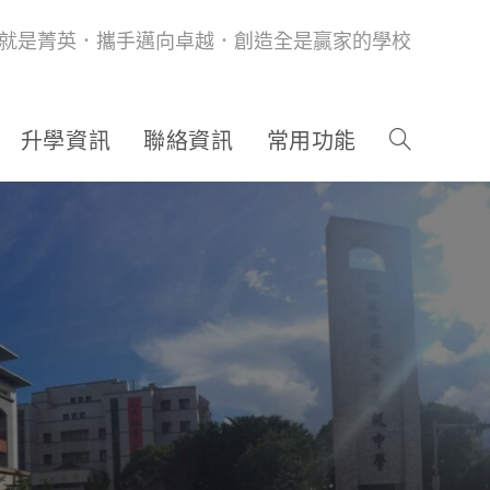
就是菁英．攜手邁向卓越．創造全是贏家的學校
升學資訊
聯絡資訊
常用功能