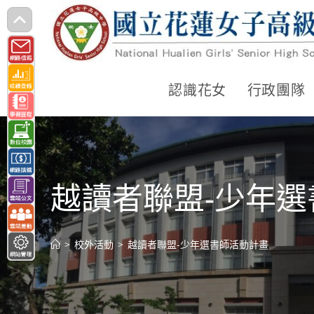
跳
轉
至
主
認識花女
行政團隊
要
內
容
越讀者聯盟-少年
>
校外活動
>
越讀者聯盟-少年選書師活動計畫