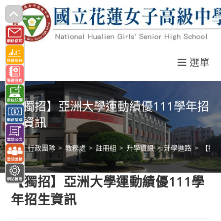
跳
轉
至
主
選單
要
內
容
【獨招】亞洲大學運動績優111學年招
生資訊
>
行政團隊
>
教務處
>
註冊組
>
升學資訊
>
升學進路
>
【獨招
【獨招】亞洲大學運動績優111學
年招生資訊