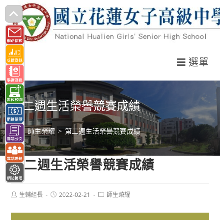
跳
轉
至
主
選單
要
內
容
第二週生活榮譽競賽成績
>
師生榮耀
>
第二週生活榮譽競賽成績
第二週生活榮譽競賽成績
Post
Post
Post
生輔組長
2022-02-21
師生榮耀
author:
published:
category: