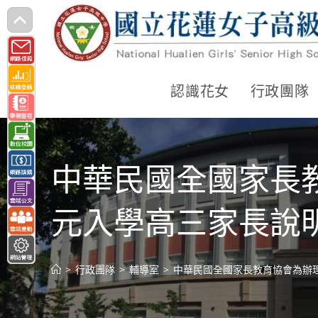
跳
轉
至
主
認識花女
行政團隊
要
內
容
中華民國全國家長
元入學高三家長說
>
行政團隊
>
輔導室
>
中華民國全國家長教育協會為辦理