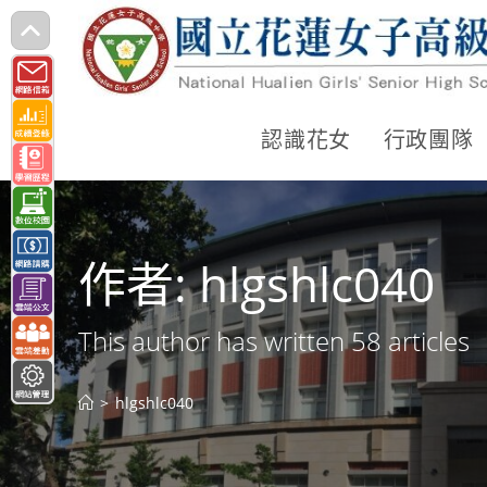
跳
轉
至
主
認識花女
行政團隊
要
內
容
作者:
hlgshlc040
This author has written 58 articles
>
hlgshlc040