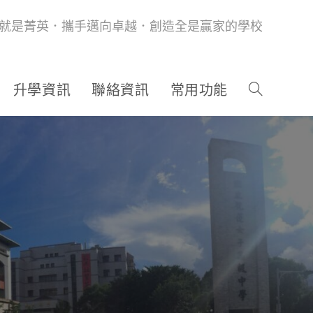
就是菁英．攜手邁向卓越．創造全是贏家的學校
升學資訊
聯絡資訊
常用功能