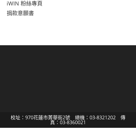
iWIN 粉絲專頁
捐款意願書
校址：970花蓮市菁華街2號 總機：03-8321202 傳
真：03-8360021