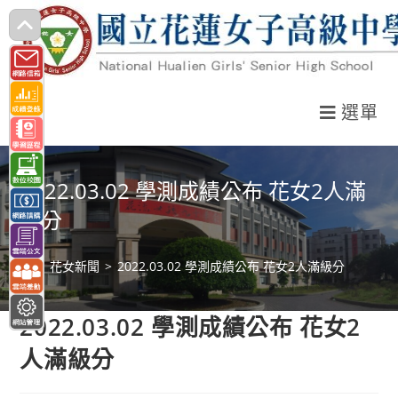
跳
轉
至
主
選單
要
內
容
2022.03.02 學測成績公布 花女2人滿
級分
>
花女新聞
>
2022.03.02 學測成績公布 花女2人滿級分
2022.03.02 學測成績公布 花女2
人滿級分