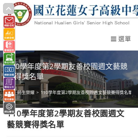
跳
轉
至
主
選單
要
內
容
110學年度第2學期友善校園週文藝競
賽得獎名單
>
師生榮耀
>
110學年度第2學期友善校園週文藝競賽得獎名單
110學年度第2學期友善校園週文
藝競賽得獎名單