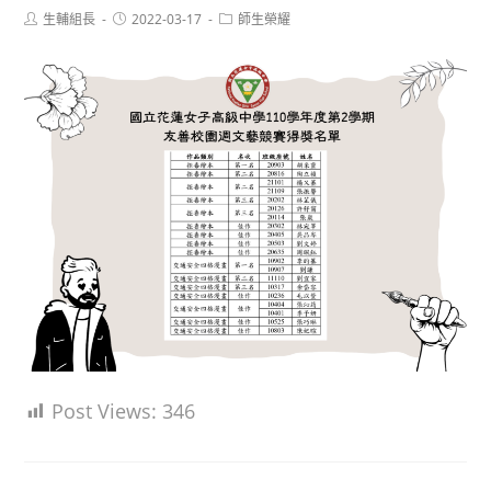
Post
Post
Post
生輔組長
2022-03-17
師生榮耀
author:
published:
category:
Post Views:
346