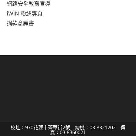
網路安全教育宣導
iWIN 粉絲專頁
捐款意願書
校址：970花蓮市菁華街2號 總機：03-8321202 傳
真：03-8360021