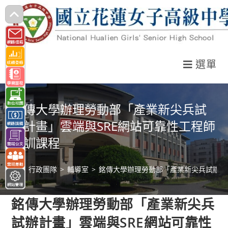
跳
轉
至
主
選單
要
內
容
銘傳大學辦理勞動部「產業新尖兵試
辦計畫」雲端與SRE網站可靠性工程師
培訓課程
>
行政團隊
>
輔導室
>
銘傳大學辦理勞動部「產業新尖兵試辦計
銘傳大學辦理勞動部「產業新尖兵
試辦計畫」雲端與SRE網站可靠性