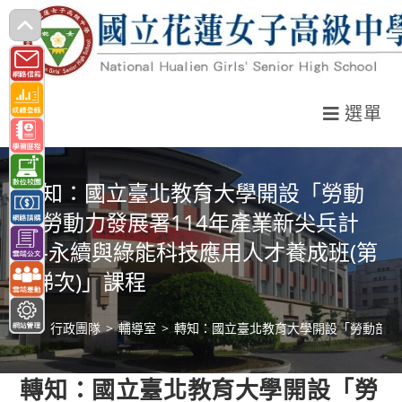
跳
轉
至
主
選單
要
內
容
轉知：國立臺北教育大學開設「勞動
部勞動力發展署114年產業新尖兵計
畫-永續與綠能科技應用人才養成班(第
1梯次)」課程
>
行政團隊
>
輔導室
>
轉知：國立臺北教育大學開設「勞動部勞動
轉知：國立臺北教育大學開設「勞