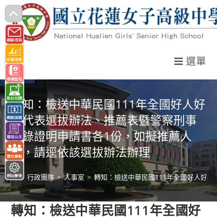
跳
轉
至
主
選單
要
內
容
轉知：檢送中華民國111年全國好人好
事代表選拔辦法、推薦表暨警察刑事
紀錄證明申請書各1份，如擬推薦人
選，請逕依該選拔辦法辦理
>
行政團隊
>
人事室
>
轉知：檢送中華民國111年全國好人好
轉知：檢送中華民國111年全國好