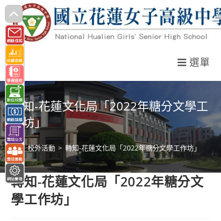
跳
轉
至
主
選單
要
內
容
轉知-花蓮文化局「2022年糖分文學工
作坊」
>
校外活動
>
轉知-花蓮文化局「2022年糖分文學工作坊」
轉知-花蓮文化局「2022年糖分文
學工作坊」