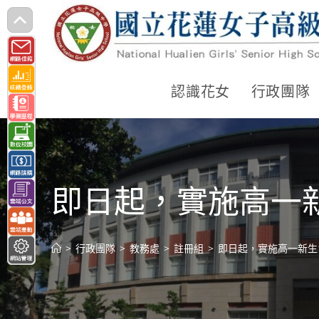
跳
轉
至
主
認識花女
行政團隊
要
內
容
即日起，實施高一新
>
行政團隊
>
教務處
>
註冊組
>
即日起，實施高一新生