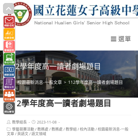
跳
轉
至
主
選單
要
內
容
112學年度高一讀者劇場題目
>
校園最新消息-一般文章
>
112學年度高一讀者劇場題目
112學年度高一讀者劇場題目
Post
Post
教學組長
2023-11-08
author:
published:
Post
學藝競賽活動
/
教務處
/
教務處
/
教學組
/
校內活動
/
校園最新消息-一般
category:
文章
/
英語文
/
語文領域