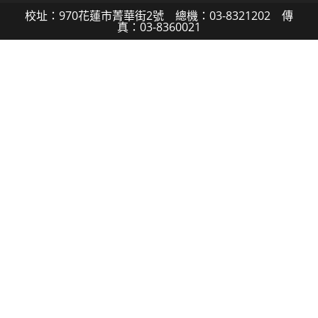
校址：970花蓮市菁華街2號 總機：03-8321202 傳
真：03-8360021