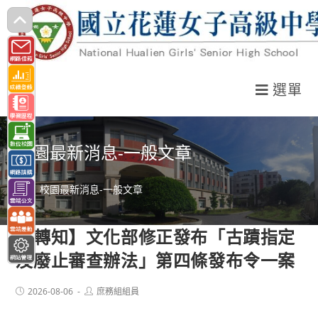
跳
轉
至
主
選單
要
內
容
校園最新消息-一般文章
>
校園最新消息-一般文章
【轉知】文化部修正發布「古蹟指定
及廢止審查辦法」第四條發布令一案
Post
Post
2026-08-06
庶務組組員
published:
author: