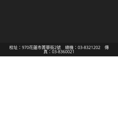
校址：970花蓮市菁華街2號 總機：03-8321202 傳
真：03-8360021