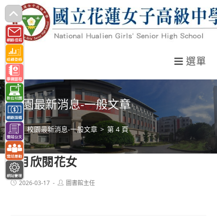
跳
轉
至
主
選單
要
內
容
校園最新消息-一般文章
>
校園最新消息-一般文章
>
第 4 頁
3月欣閱花女
Post
Post
2026-03-17
圖書館主任
published:
author: