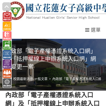
跳
轉
至
主
選單
要
內
容
內政部「電子產權憑證系統入口網」
及「抵押權線上申辦系統入口網」網
址變更一案
>
校園最新消息-一般文章
>
內政部「電子產權憑證系統入口網」
內政部「電子產權憑證系統入口
網」及「抵押權線上申辦系統入口