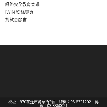
網路安全教育宣導
iWIN 粉絲專頁
捐款意願書
校址：970花蓮市菁華街2號 總機：03-8321202 傳
真：03-8360021