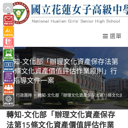
跳
轉
至
主
選單
要
內
容
轉知-文化部「辦理文化資產保存法第
15條文化資產價值評估作業原則」行
政指導文件一案
>
行政團隊
>
轉知-文化部「辦理文化資產保存法第15條文化資
轉知-文化部「辦理文化資產保存
法第15條文化資產價值評估作業