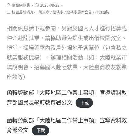
Post
Post
庶務組組員
2025-08-29
author:
published:
Post
校園最新消息-一般文章
/
總務處
/
總務處最新公告
/
行政團隊
category:
相關訊息請下載參閱，另對於國內人才進行招募或
仲介赴陸就業，請協助避免提供或出借校園教室、
禮堂、操場等室內及戶外場地予各單位（包含私立
就業服務機構），辦理相關活動（如：大陸就業市
場說明會、招募國人赴陸就業、大陸臺商校友就業
座談等）
函轉勞動部「大陸地區工作禁止事項」宣導資料教
育部國民及學前教育署公文
下載
函轉勞動部「大陸地區工作禁止事項」宣導資料教
育部公文
下載