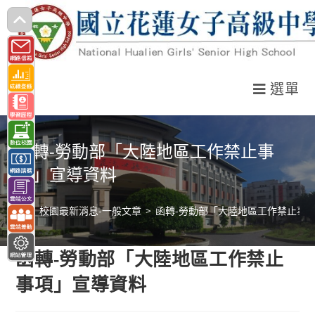
跳
轉
至
主
選單
要
內
容
函轉-勞動部「大陸地區工作禁止事
項」宣導資料
>
校園最新消息-一般文章
>
函轉-勞動部「大陸地區工作禁止事
函轉-勞動部「大陸地區工作禁止
事項」宣導資料