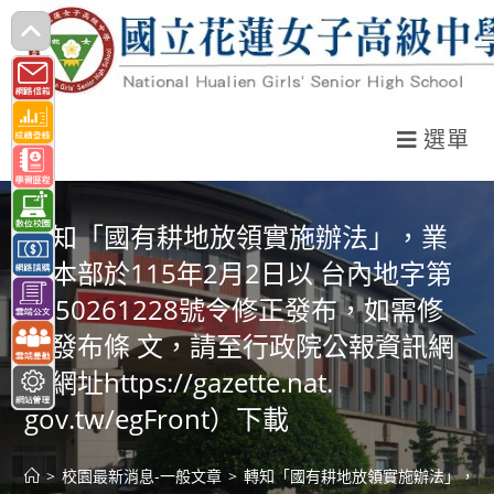
跳
轉
至
主
選單
要
內
容
轉知「國有耕地放領實施辦法」，業
經本部於115年2月2日以 台內地字第
1150261228號令修正發布，如需修
正發布條 文，請至行政院公報資訊網
（網址https://gazette.nat.
gov.tw/egFront）下載
>
校園最新消息-一般文章
>
轉知「國有耕地放領實施辦法」，業經本部於1