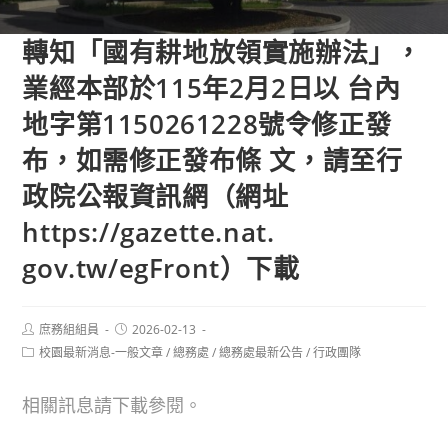
轉知「國有耕地放領實施辦法」，
業經本部於115年2月2日以 台內
地字第1150261228號令修正發
布，如需修正發布條 文，請至行
政院公報資訊網（網址
https://gazette.nat.
gov.tw/egFront）下載
Post
Post
庶務組組員
2026-02-13
author:
published:
Post
校園最新消息-一般文章
/
總務處
/
總務處最新公告
/
行政團隊
category:
相關訊息請下載參閱。