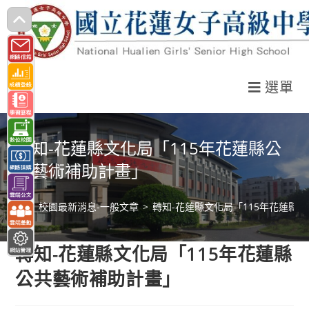
跳
轉
至
主
選單
要
內
容
轉知-花蓮縣文化局「115年花蓮縣公
共藝術補助計畫」
>
校園最新消息-一般文章
>
轉知-花蓮縣文化局「115年花蓮縣
轉知-花蓮縣文化局「115年花蓮縣
公共藝術補助計畫」