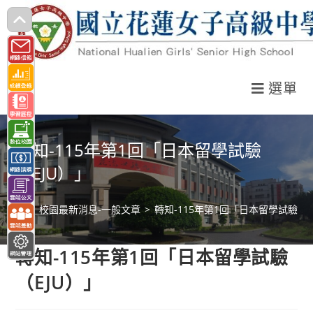
跳
轉
至
主
選單
要
內
容
轉知-115年第1回「日本留學試驗
（EJU）」
>
校園最新消息-一般文章
>
轉知-115年第1回「日本留學試驗（E
轉知-115年第1回「日本留學試驗
（EJU）」