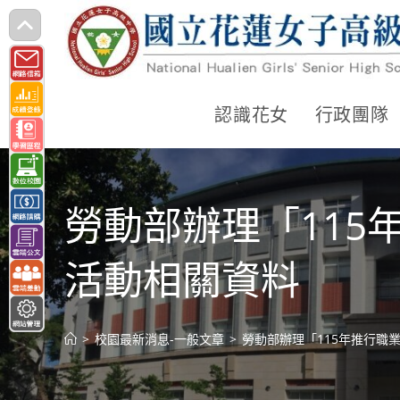
跳
轉
至
主
認識花女
行政團隊
要
內
容
勞動部辦理「11
活動相關資料
>
校園最新消息-一般文章
>
勞動部辦理「115年推行職