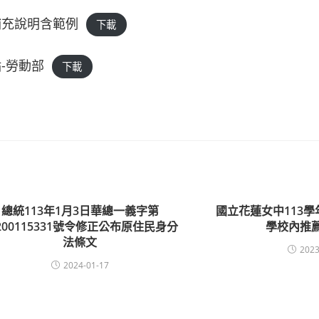
補充說明含範例
下載
-勞動部
下載
總統113年1月3日華總一義字第
國立花蓮女中113
200115331號令修正公布原住民身分
學校內推
法條文
2023
2024-01-17