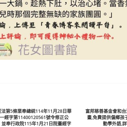
法第5條業奉總統114年11月28日華
富邦慈善基金會和台
一經字第11400120561號令修正公
畫,免費提供偏鄉孩子
，並奉行政院115年1月21日院臺經字
動學外語,