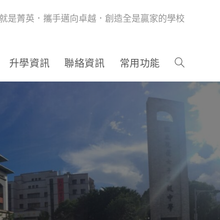
就是菁英．攜手邁向卓越．創造全是贏家的學校
升學資訊
聯絡資訊
常用功能