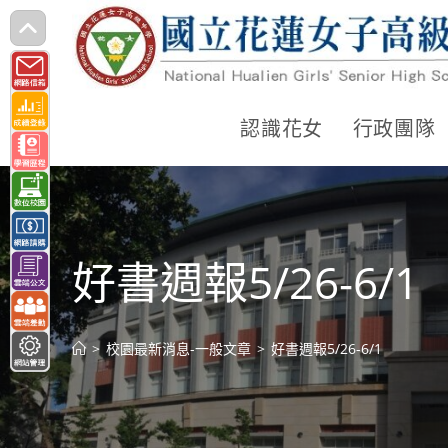
跳
轉
至
主
認識花女
行政團隊
要
內
容
好書週報5/26-6/1
>
校園最新消息-一般文章
>
好書週報5/26-6/1