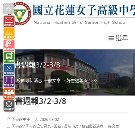
跳
轉
至
主
選單
要
內
容
好書週報3/2-3/8
>
校園最新消息-一般文章
>
好書週報3/2-3/8
好書週報3/2-3/8
Post
Post
圖書館主任
2026-03-02
author:
published:
Post
圖書館
/
圖書館公告訊息
/
最新
/
最新消息
/
校園最新消息-一般文章
category: