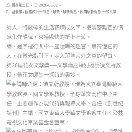
Post
Post
圖書館主任
2026-03-02
author:
published:
Post
圖書館
/
圖書館公告訊息
/
最新
/
最新消息
/
校園最新消息-一般文章
category:
詩人，將破碎的生活精煉成文字，把隱密難宣的情
感化作韻律，來場歡快的紙上壯遊。
詩，是字裡行間中一座隱晦的迷宮，等待懂它的
人，在微光指引下，走入那些言外之意的留白。
第26屆花女文學獎──文學講座特別邀請須文蔚教
授，帶花女師生一探詩的奧妙。
講師介紹：須文蔚教授，現為國立臺灣師範大
學教務長、國文學系教授、全球華文寫作中心主
任。主要創作為現代詩與報導文學。曾任《創世紀
詩刊》主編、國立東華大學華文學系系主任、公共
電視文化事業基金會董事。
出版著作：《旅次》、《魔術方塊》、《怦然