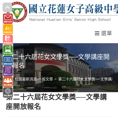
跳
轉
至
主
選單
要
內
容
第二十六屆花女文學獎──文學講座開
放報名
>
校園最新消息-一般文章
>
第二十六屆花女文學獎──文學講座
第二十六屆花女文學獎──文學講
座開放報名