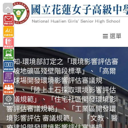
跳
轉
至
主
選單
要
內
容
轉知-環境部訂定之「環境影響評估審
查坡地礦區殘壁階段標準」、「高爾
夫球場開發環境影響評估審議規
範」、「陸上土石採取環境影響評估
審議規範」、「住宅社區開發環境影
響評估審議規範」、「工業區開發環
境影響評估 審議規範」、「文教、醫
療建設開發環境影響評估審議規