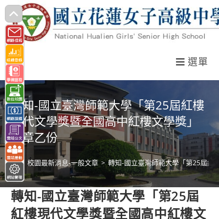
跳
轉
至
主
選單
要
內
容
轉知-國立臺灣師範大學「第25屆紅樓
現代文學獎暨全國高中紅樓文學獎」
簡章乙份
>
校園最新消息-一般文章
>
轉知-國立臺灣師範大學「第25屆
轉知-國立臺灣師範大學「第25屆
紅樓現代文學獎暨全國高中紅樓文