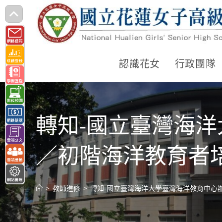
跳
轉
至
主
認識花女
行政團隊
要
內
容
轉知-國立臺灣海洋
／初階海洋教育者
>
教師進修
>
轉知-國立臺灣海洋大學臺灣海洋教育中心