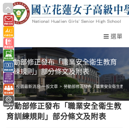
跳
轉
至
主
選單
要
內
容
勞動部修正發布「職業安全衛生教育
訓練規則」部分條文及附表
>
校園最新消息-一般文章
>
勞動部修正發布「職業安全衛生教育
勞動部修正發布「職業安全衛生教
育訓練規則」部分條文及附表