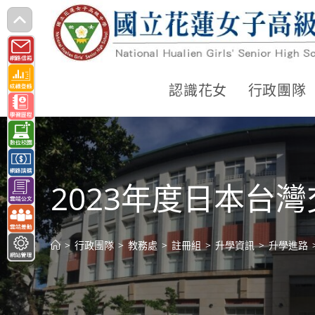
跳
轉
至
主
認識花女
行政團隊
要
內
容
2023年度日本台
>
行政團隊
>
教務處
>
註冊組
>
升學資訊
>
升學進路