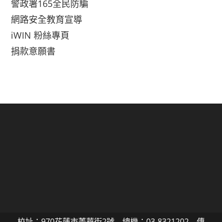
警政署165全民防騙
網路安全教育宣導
iWIN 粉絲專頁
捐款意願書
校址：970花蓮市菁華街2號 總機：03-8321202 傳