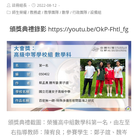
Post
Post
註冊組長
2022-08-12
author:
published:
Post
師生榮耀
/
教務處
/
教學團隊
/
數學
/
行政團隊
/
設備組
category:
頒獎典禮錄影
https://youtu.be/OkP-Fhtl_fg
頒獎典禮截圖：榮獲高中組數學科第一名，由左至
右指導教師：陳宥良；參賽學生：鄭子誼、魏岑