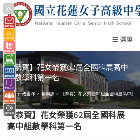
跳
轉
至
主
選單
要
內
容
【恭賀】花女榮獲62屆全國科展高中
組數學科第一名
>
行政團隊
>
教務處
>
【恭賀】花女榮獲62屆全國科展高中組
【恭賀】花女榮獲62屆全國科展
高中組數學科第一名