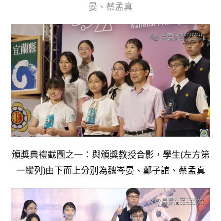
晏、蔡孟真
頒獎典禮截圖之一：與頒獎教授合影，學生(左方第
一縱列)由下而上分別為魏岑晏、鄭子誼、蔡孟真