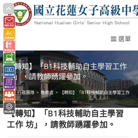
跳
轉
至
主
選單
要
內
容
【轉知】「B1科技輔助自主學習工作
坊」，請教師踴躍參加。
>
行政團隊
>
教務處
>
【轉知】「B1科技輔助自主學習工作 坊
【轉知】「B1科技輔助自主學習
工作 坊」，請教師踴躍參加。