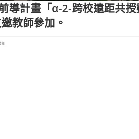
前導計畫「α-2-跨校遠距共
敬邀教師參加。
備組