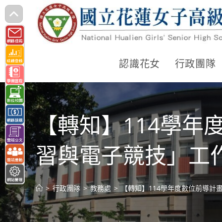
跳
轉
至
主
認識花女
行政團隊
要
內
容
【轉知】114學年
習與電子競技」工
>
行政團隊
>
教務處
>
【轉知】114學年度數位前導計