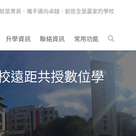
就是菁英．攜手邁向卓越．創造全是贏家的學校
升學資訊
聯絡資訊
常用功能
跨校遠距共授數位學