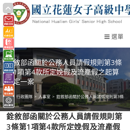
跳
轉
至
主
選單
要
內
容
銓敘部函關於公務人員請假規則第3條
第1項第4款所定娩假及流產假之起算
規定一案
>
行政團隊
>
人事室
>
銓敘部函關於公務人員請假規則第3條第
銓敘部函關於公務人員請假規則第
3條第1項第4款所定娩假及流產假