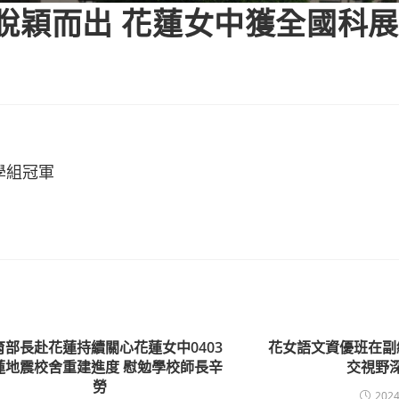
手中脫穎而出 花蓮女中獲全國科
學組冠軍
育部長赴花蓮持續關心花蓮女中0403
花女語文資優班在副
蓮地震校舍重建進度 慰勉學校師長辛
交視野
勞
2024