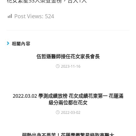
花女繁星53人榮登金榜，台大1人
Post Views:
524
相關內容
伍哲遜醫師接任花女家長會長
2023-11-16
2022.03.02 學測成績放榜 花女成績花東第一 花蓮滿
級分兩位都在花女
2022-03-02
弱勢出身不畏苦！花蓮學霸繁星錄取高醫大