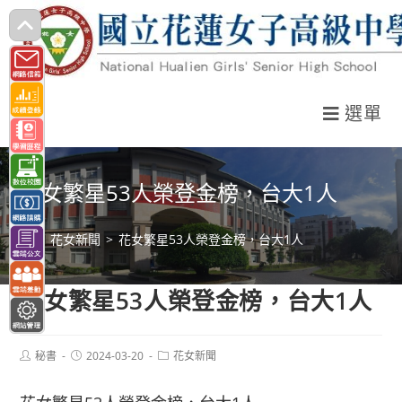
跳
轉
至
主
選單
要
內
容
花女繁星53人榮登金榜，台大1人
>
花女新聞
>
花女繁星53人榮登金榜，台大1人
花女繁星53人榮登金榜，台大1人
Post
Post
Post
秘書
2024-03-20
花女新聞
author:
published:
category: