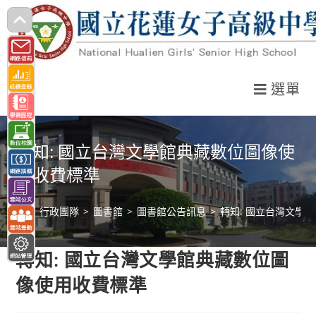
跳
轉
至
主
選單
要
內
容
轉知: 國立台灣文學館典藏數位圖像使
用收費標準
>
行政團隊
>
圖書館
>
圖書館公告訊息
>
轉知: 國立台灣文學
轉知: 國立台灣文學館典藏數位圖
像使用收費標準