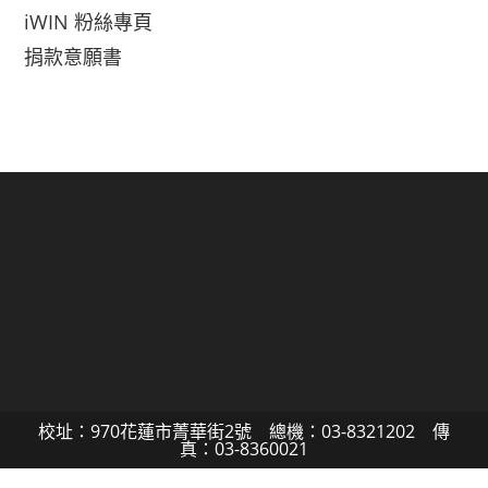
iWIN 粉絲專頁
捐款意願書
校址：970花蓮市菁華街2號 總機：03-8321202 傳
真：03-8360021